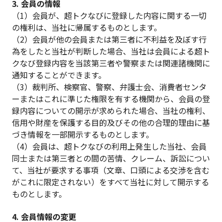
3. 会員の情報
（1）会員が、超トクなびに登録した内容に関する一切
の権利は、当社に帰属するものとします。
（2）会員が他の会員または第三者に不利益を及ぼす行
為をしたと当社が判断した場合、当社は会員による超ト
クなび登録内容を当該第三者や警察または関連諸機関に
通知することができます。
（3）裁判所、検察官、警察、弁護士会、消費者センタ
ーまたはこれに準じた権限を有する機関から、会員の登
録内容についての開示が求められた場合、当社の権利、
信用や財産を保護する目的及びその他の合理的理由に基
づき情報を一部開示するものとします。
（4）会員は、超トクなびの利用上発生した当社、会員
同士または第三者との間の苦情、クレーム、訴訟につい
て、当社が要求する事項（文章、口頭による交渉を含む
がこれに限定されない）をすべて当社に対して開示する
ものとします。
4. 会員情報の変更