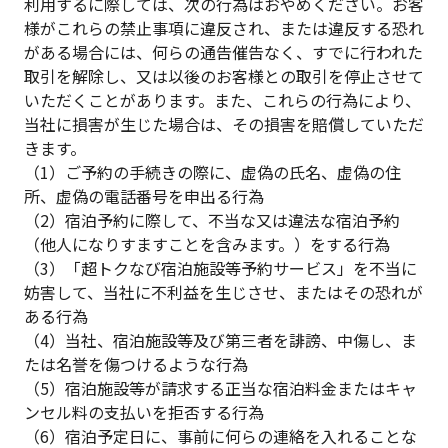
利用するに際しては、次の行為はおやめください。お客
様がこれらの禁止事項に違反され、または違反する恐れ
がある場合には、何らの通告催告なく、すでに行われた
取引を解除し、又は以後のお客様との取引を停止させて
いただくことがあります。また、これらの行為により、
当社に損害が生じた場合は、その損害を賠償していただ
きます。
（1）ご予約の手続きの際に、虚偽の氏名、虚偽の住
所、虚偽の電話番号を申出る行為
（2）宿泊予約に際して、不当な又は違法な宿泊予約
（他人になりすますことを含みます。）をする行為
（3）「超トクなび宿泊施設等予約サービス」を不当に
妨害して、当社に不利益を生じさせ、またはその恐れが
ある行為
（4）当社、宿泊施設等及び第三者を誹謗、中傷し、ま
たは名誉を傷つけるような行為
（5）宿泊施設等が請求する正当な宿泊料金またはキャ
ンセル料の支払いを拒否する行為
（6）宿泊予定日に、事前に何らの連絡を入れることな