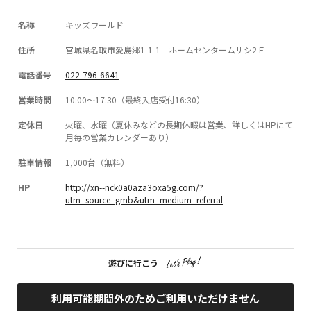
名称
キッズワールド
住所
宮城県名取市愛島郷1-1-1 ホームセンタームサシ2Ｆ
電話番号
022-796-6641
営業時間
10:00～17:30（最終入店受付16:30）
定休日
火曜、水曜（夏休みなどの長期休暇は営業、詳しくはHPにて
月毎の営業カレンダーあり）
駐車情報
1,000台（無料）
HP
http://xn--nck0a0aza3oxa5g.com/?
utm_source=gmb&utm_medium=referral
遊びに行こう
利用可能期間外のためご利用いただけません