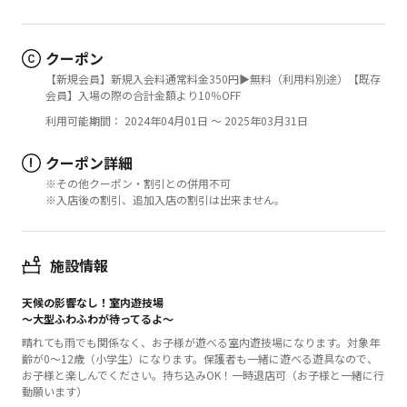
クーポン
【新規会員】新規入会料通常料金350円▶無料（利用料別途）【既存
会員】入場の際の合計金額より10％OFF
利用可能期間： 2024年04月01日 ～ 2025年03月31日
クーポン詳細
!
※その他クーポン・割引との併用不可
※入店後の割引、追加入店の割引は出来ません。
施設情報
天候の影響なし！室内遊技場
～大型ふわふわが待ってるよ～
晴れても雨でも関係なく、お子様が遊べる室内遊技場になります。対象年
齢が0～12歳（小学生）になります。保護者も一緒に遊べる遊具なので、
お子様と楽しんでください。持ち込みOK！一時退店可（お子様と一緒に行
動願います）