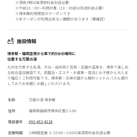
※深夜3時以降深夜料金別途必要
※午前10：00～利用対象（10：00前は別途料金必要）
※博多館利用限定のクーポンです
※本クーポンが利用出来ない期間があります（要確認）
施設情報
博多駅・福岡空港から車で約5分の場所に
位置する万葉の湯
九州を代表する名湯、大分・由布院と佐賀・武雄の温泉を、博多で楽しめ
る総合温浴施設です。岩盤浴・エステ・お食事・宿泊とお子様から大人ま
で幅広くご利用可能です。博多駅・天神方面から無料シャトルバスも運行
しておりお気軽にお越しいただけます。
名称
万葉の湯 博多館
住所
福岡県福岡市博多区豊2-3-66
電話番号
092-452-4126
営業時間
24時間営業 ※ 10:00～3:00以降深夜料金別途必要